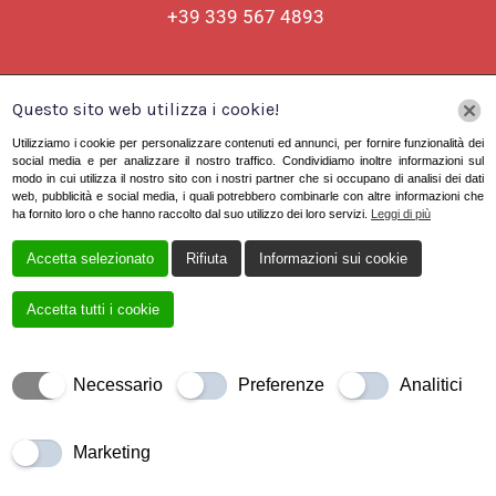
+39 339 567 4893
Matrimonio
Questo sito web utilizza i cookie!
Utilizziamo i cookie per personalizzare contenuti ed annunci, per fornire funzionalità dei
Cookie Policy
Privacy Policy
social media e per analizzare il nostro traffico. Condividiamo inoltre informazioni sul
modo in cui utilizza il nostro sito con i nostri partner che si occupano di analisi dei dati
web, pubblicità e social media, i quali potrebbero combinarle con altre informazioni che
ha fornito loro o che hanno raccolto dal suo utilizzo dei loro servizi.
Leggi di più
Accetta selezionato
Rifiuta
Informazioni sui cookie
Accetta tutti i cookie
Necessario
Preferenze
Analitici
Creato da
Local Web – Agenzia Web Marketing Milano
Copyrights © 2022 Unica Sartoria Mortara – P. IVA
02781860180 | Tutti i diritti riservati.
Marketing